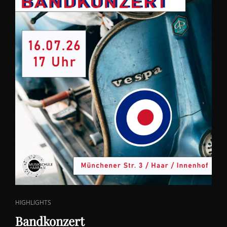
CAT
HIGHLIGHTS
LINKS
Bandkonzert