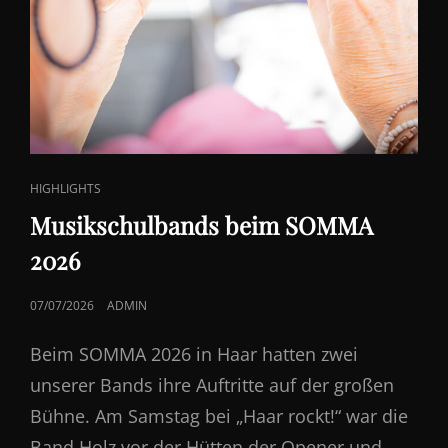
CAT
HIGHLIGHTS
LINKS
Musikschulbands beim SOMMA
2026
POSTED
07/07/2026
ADMIN
ON
Beim SOMMA 2026 in Haar hatten zwei
unserer Bands ihre Auftritte auf der großen
Bühne. Am Samstag bei „Haar rockt!“ war die
Band Holz vor der Hütten der Opener und