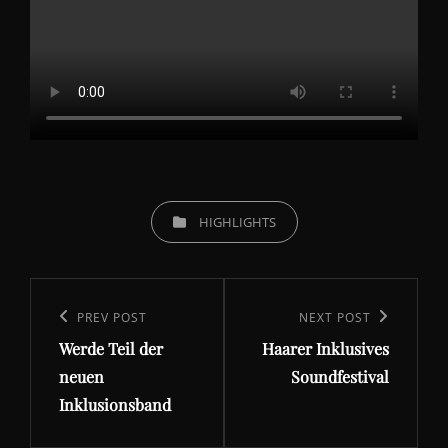
CATEGORIES
HIGHLIGHTS
Beitragsnavigation
Previous
PREV POST
Next
NEXT POST
Werde Teil der
Haarer Inklusives
Post
Post
neuen
Soundfestival
Inklusionsband