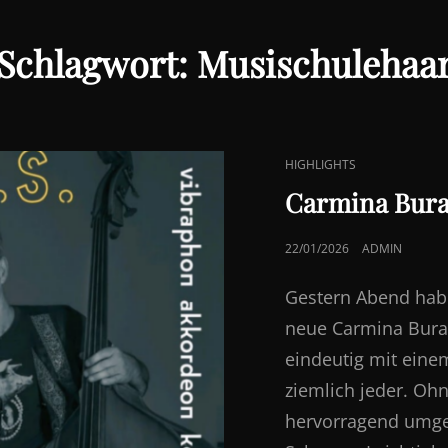
Schlagwort:
Musischulehaa
CAT
HIGHLIGHTS
LINKS
Carmina Buran
POSTED
22/01/2026
ADMIN
ON
Gestern Abend haben
neue Carmina Burana
eindeutig mit eine
ziemlich jeder. O
hervorragend umges