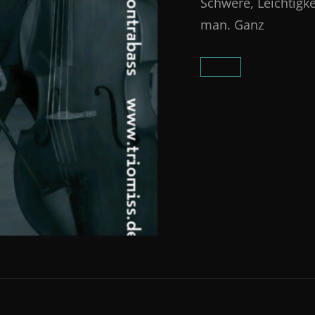
Schwere, Leichtigke
man. Ganz
CARMINA
BURANA…
ABER
VÖLLIG
ANDERS!