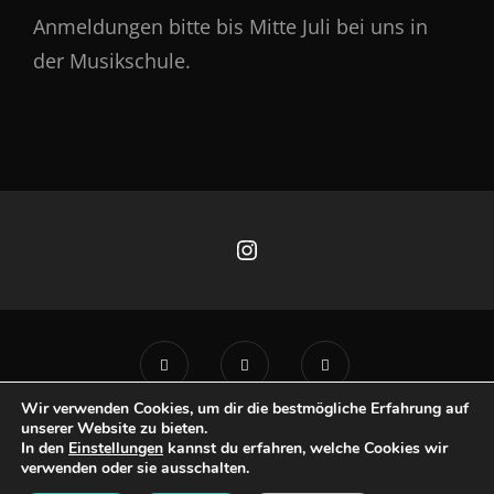
Anmeldungen bitte bis Mitte Juli bei uns in
der Musikschule.
Instagram
Wir verwenden Cookies, um dir die bestmögliche Erfahrung auf
unserer Website zu bieten.
In den
Einstellungen
kannst du erfahren, welche Cookies wir
Copyright © 2026
Musikschule Haar E.V.
Münchener Str. 3 - 85540
verwenden oder sie ausschalten.
Haar - Tel.: 089 / 46002-716, -717 -
Datenschutz
|
Signify